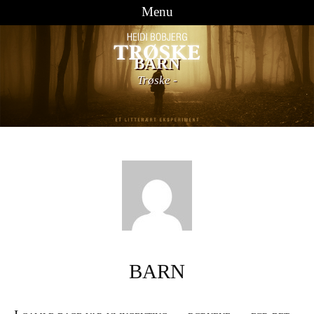
Menu
Videre til indhold
BARN
Trøske
-
BARN