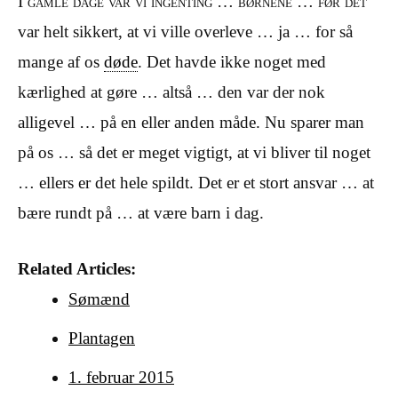
I gamle dage var vi ingenting … børnene … før det
var helt sikkert, at vi ville overleve … ja … for så
mange af os
døde
. Det havde ikke noget med
kærlighed at gøre … altså … den var der nok
alligevel … på en eller anden måde. Nu sparer man
på os … så det er meget vigtigt, at vi bliver til noget
… ellers er det hele spildt. Det er et stort ansvar … at
bære rundt på … at være barn i dag.
Related Articles:
Sømænd
Plantagen
1. februar 2015