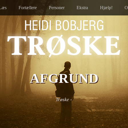
Læs
Fortællere
Personer
Ekstra
Hjælp!
O
AFGRUND
Trøske
-