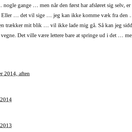
 nogle gange … men når den først har afsløret sig selv, er d
 Eller … det vil sige … jeg kan ikke komme væk fra den 
n trækker mit blik … vil ikke lade mig gå. Så kan jeg sidd
gne. Det ville være lettere bare at springe ud i det … me
r 2014, aften
 2014
 2013