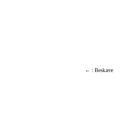
Tekster
←
: Beskære