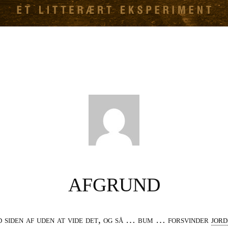
AFGRUND
d siden af uden at vide det, og så … bum … forsvinder
jord