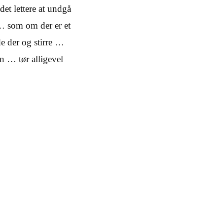
et lettere at undgå
… som om der er et
e der og stirre …
n … tør alligevel