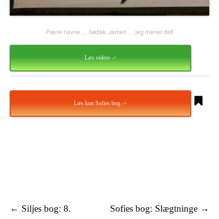
Pæne navne … faktisk. Jamen … jeg mener det!
Læs videre ->
Læs kun Sofies bog ->
Tekster
←
Siljes bog: 8.
Sofies bog: Slægtninge
→