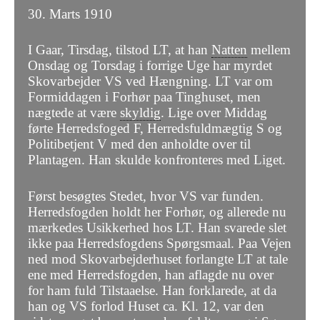
30. Marts 1910
I Gaar, Tirsdag, tilstod LT, at han
Natten
mellem
Onsdag og Torsdag i forrige Uge har myrdet
Skovarbejder VS ved Hængning. LT var om
Formiddagen i Forhør paa Tinghuset, men
nægtede at være
skyldig
. Lige over Middag
førte Herredsfoged F, Herredsfuldmægtig S og
Politibetjent V med den anholdte over til
Plantagen. Han skulde konfronteres med Liget.
Først besøgtes Stedet, hvor VS var funden.
Herredsfogden holdt her Forhør, og allerede nu
mærkedes Usikkerhed hos LT. Han svarede slet
ikke paa Herredsfogdens Spørgsmaal. Paa Vejen
ned mod Skovarbejderhuset forlangte LT at tale
ene med Herredsfogden, han aflagde nu over
for ham fuld Tilstaaelse. Han forklarede, at da
han og VS forlod Huset ca. Kl. 12, var den