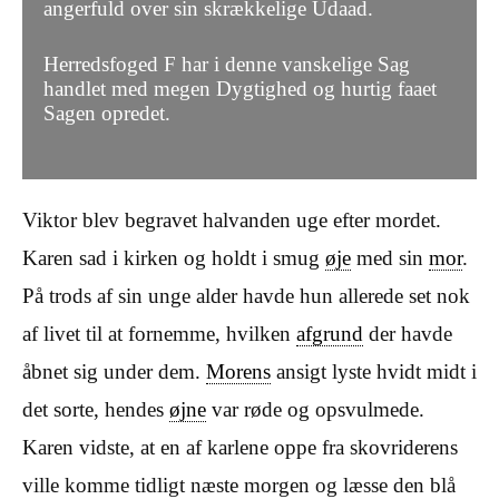
angerfuld over sin skrækkelige Udaad.
Herredsfoged F har i denne vanskelige Sag
handlet med megen Dygtighed og hurtig faaet
Sagen opredet.
Viktor blev begravet halvanden uge efter mordet.
Karen sad i kirken og holdt i smug
øje
med sin
mor
.
På trods af sin unge alder havde hun allerede set nok
af livet til at fornemme, hvilken
afgrund
der havde
åbnet sig under dem.
Morens
ansigt lyste hvidt midt i
det sorte, hendes
øjne
var røde og opsvulmede.
Karen vidste, at en af karlene oppe fra skovriderens
ville komme tidligt næste morgen og læsse den blå