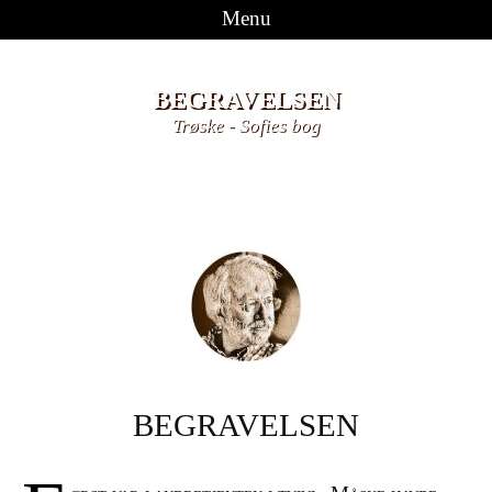
Menu
Videre til indhold
BEGRAVELSEN
Trøske
-
Sofies bog
BEGRAVELSEN