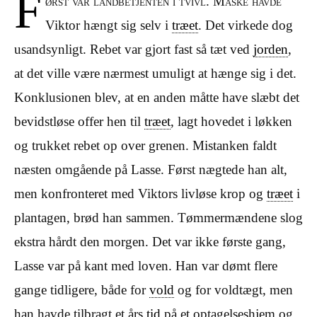
F
ørst var landbetjenten i tvivl. Måske havde
Viktor hængt sig selv i
træet
. Det virkede dog
usandsynligt. Rebet var gjort fast så tæt ved
jorden
,
at det ville være nærmest umuligt at hænge sig i det.
Konklusionen blev, at en anden måtte have slæbt det
bevidstløse offer hen til
træet
, lagt hovedet i løkken
og trukket rebet op over grenen. Mistanken faldt
næsten omgående på Lasse.
Først nægtede han alt,
men konfronteret med Viktors livløse krop og
træet
i
plantagen, brød han sammen. Tømmermændene slog
ekstra hårdt den morgen. Det var ikke første gang,
Lasse var på kant med loven. Han var dømt flere
gange tidligere, både for
vold
og for voldtægt, men
han havde tilbragt et års
tid
på et optagelseshjem og