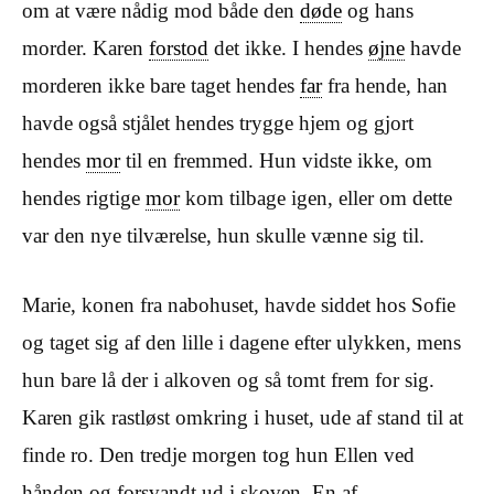
om at være nådig mod både den
døde
og hans
morder. Karen
forstod
det ikke. I hendes
øjne
havde
morderen ikke bare taget hendes
far
fra hende, han
havde også stjålet hendes trygge hjem og gjort
hendes
mor
til en fremmed. Hun vidste ikke, om
hendes rigtige
mor
kom tilbage igen, eller om dette
var den nye tilværelse, hun skulle vænne sig til.
Marie, konen fra nabohuset, havde siddet hos Sofie
og taget sig af den lille i dagene efter ulykken, mens
hun bare lå der i alkoven og så tomt frem for sig.
Karen gik rastløst omkring i huset, ude af stand til at
finde ro. Den tredje morgen tog hun Ellen ved
hånden og forsvandt ud i skoven. En af