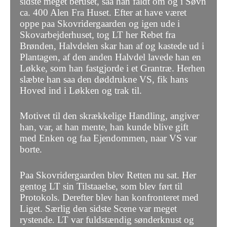
sidste meget beruset, saa han faldt om og i Søvn
ca. 400 Alen Fra Huset. Efter at have været
oppe paa Skovridergaarden og igen ude i
Skovarbejderhuset, tog LT her Rebet fra
Brønden, Halvdelen skar han af og kastede ud i
Plantagen, af den anden Halvdel lavede han en
Løkke, som han fastgjorde i et Grantræ. Herhen
slæbte han saa den døddrukne VS, fik hans
Hoved ind i Løkken og trak til.
Motivet til den skrækkelige Handling, angiver
han, var, at han mente, han kunde blive gift
med Enken og faa Ejendommen, naar VS var
borte.
Paa Skovridergaarden blev Retten nu sat. Her
gentog LT sin Tilstaaelse, som blev ført til
Protokols. Derefter blev han konfronteret med
Liget. Særlig den sidste Scene var meget
rystende. LT var fuldstændig sønderknust og