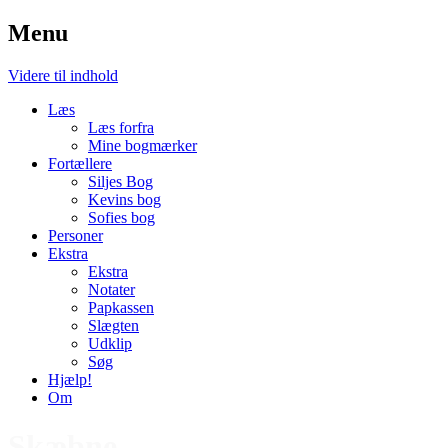
Menu
Videre til indhold
Læs
Læs forfra
Mine bogmærker
Fortællere
Siljes Bog
Kevins bog
Sofies bog
Personer
Ekstra
Ekstra
Notater
Papkassen
Slægten
Udklip
Søg
Hjælp!
Om
Skæbne