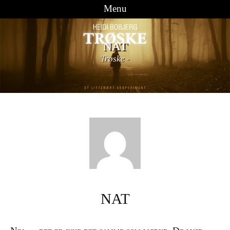
Menu
Videre til indhold
NAT
Trøske
-
NAT