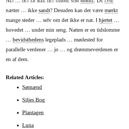
Nej … det er ikke det samme som
mørke
. De
lyse
nætter … ikke
sandt
? Desuden kan der være
mørkt
mange steder … selv om det ikke er nat. I
hjertet
…
hovedet … under min seng. Natten er en tidslomme
…
bevidsthedens
legeplads … mødested for
parallelle verdener … jo … og drømmeverdenen er
en af dem.
Related Articles:
Sømænd
Siljes Bog
Plantagen
Luna