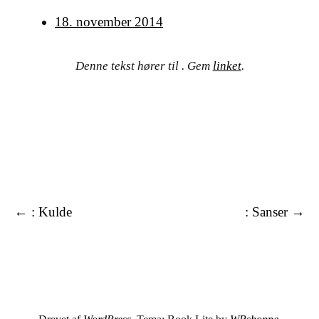
18. november 2014
Denne tekst hører til . Gem
linket
.
Tekster
←
: Kulde
: Sanser
→