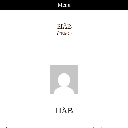
Menu
Videre til indhold
HÅB
Trøske
-
HÅB