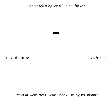
Denne tekst hører til . Gem
linket
.
Tekster
←
: Stemme
: Ord
→
Drevet af
WordPress
. Tema: Book Lite by
WPshoppe
.