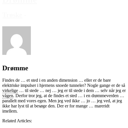
Trøske
-
Drømme
Findes de … et sted i en anden dimension … eller er de bare
elektriske impulser i hjernens snoede tunneler? Nogle gange er de så
virkelige
… til stede … nej … jeg er til stede i dem … selv når jeg er
vågen
. Derfor tror jeg, at de findes et sted … i en drømmeverden …
parallelt med vores egen. Men jeg ved ikke … jo … jeg ved, at jeg
ikke har lyst til at besøge den. Der er for mange … mareridt
imellem.
Related Articles: