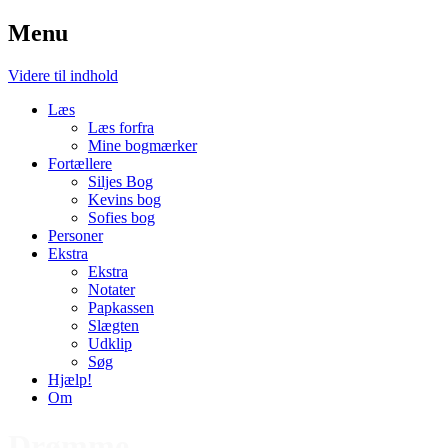
Menu
Videre til indhold
Læs
Læs forfra
Mine bogmærker
Fortællere
Siljes Bog
Kevins bog
Sofies bog
Personer
Ekstra
Ekstra
Notater
Papkassen
Slægten
Udklip
Søg
Hjælp!
Om
Drømme