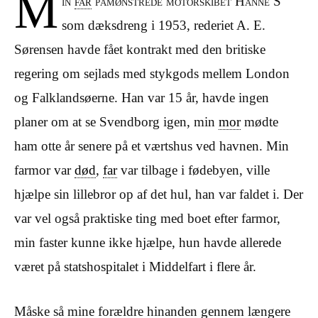
M
in
far
påmønstrede motorskibet Hanne S
som dæksdreng i 1953, rederiet A. E.
Sørensen havde fået kontrakt med den britiske
regering om sejlads med stykgods mellem London
og Falklandsøerne. Han var 15 år, havde ingen
planer om at se Svendborg igen, min
mor
mødte
ham otte år senere på et værtshus ved havnen. Min
farmor var
død
,
far
var tilbage i fødebyen, ville
hjælpe sin lillebror op af det hul, han var faldet i. Der
var vel også praktiske ting med boet efter farmor,
min faster kunne ikke hjælpe, hun havde allerede
været på statshospitalet i Middelfart i flere år.
Måske så mine forældre hinanden gennem længere