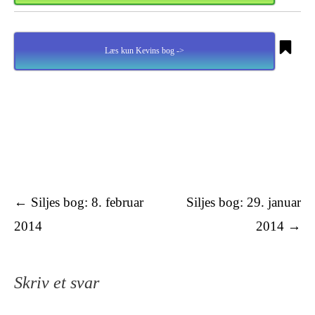
Læs kun Kevins bog ->
Tekster
←
Siljes bog: 8. februar
Siljes bog: 29. januar
2014
2014
→
Skriv et svar