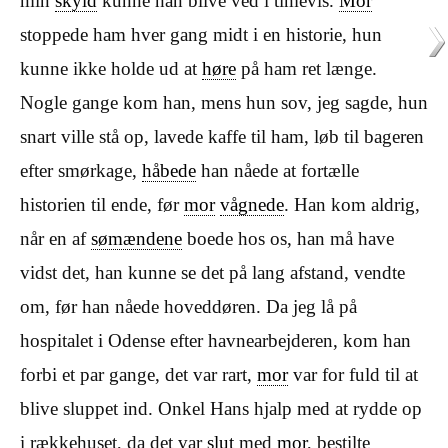
min
skyld
kunne han blive ved i timevis.
Mor
stoppede ham hver gang midt i en historie, hun
kunne ikke holde ud at
høre
på ham ret længe.
Nogle gange kom han, mens hun sov, jeg sagde, hun
snart ville stå op, lavede kaffe til ham, løb til bageren
efter smørkage,
håbede
han nåede at fortælle
historien til ende, før
mor
vågnede
. Han kom aldrig,
når en af
sømændene
boede hos os, han må have
vidst det, han kunne se det på lang afstand, vendte
om, før han nåede hoveddøren. Da jeg lå på
hospitalet i Odense efter havnearbejderen, kom han
forbi et par gange, det var rart,
mor
var for fuld til at
blive sluppet ind. Onkel Hans hjalp med at rydde op
i rækkehuset, da det var
slut
med
mor
, bestilte