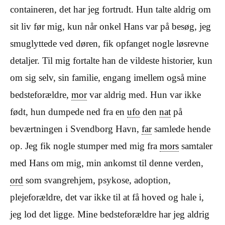
containeren, det har jeg fortrudt. Hun talte aldrig om
sit liv før mig, kun når onkel Hans var på besøg, jeg
smuglyttede ved døren, fik opfanget nogle løsrevne
detaljer. Til mig fortalte han de vildeste historier, kun
om sig selv, sin familie, engang imellem også mine
bedsteforældre,
mor
var aldrig med. Hun var ikke
født, hun dumpede ned fra en
ufo
den
nat
på
beværtningen i Svendborg Havn,
far
samlede hende
op. Jeg fik nogle stumper med mig fra
mors
samtaler
med Hans om mig, min ankomst til denne verden,
ord
som svangrehjem, psykose, adoption,
plejeforældre, det var ikke til at få hoved og hale i,
jeg lod det ligge. Mine bedsteforældre har jeg aldrig