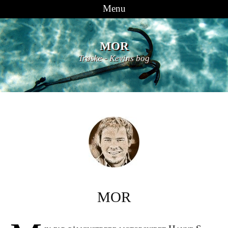
Menu
Videre til indhold
MOR
Trøske
-
Kevins bog
MOR