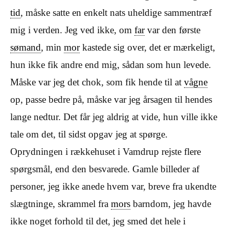
tid
, måske satte en enkelt nats uheldige sammentræf
mig i verden. Jeg ved ikke, om
far
var den første
sømand
, min
mor
kastede sig over, det er mærkeligt,
hun ikke fik andre end mig, sådan som hun levede.
Måske var jeg det chok, som fik hende til at
vågne
op, passe bedre på, måske var jeg årsagen til hendes
lange nedtur. Det får jeg aldrig at vide, hun ville ikke
tale om det, til sidst opgav jeg at spørge.
Oprydningen i rækkehuset i Vamdrup rejste flere
spørgsmål, end den besvarede. Gamle billeder af
personer, jeg ikke anede hvem var, breve fra ukendte
slægtninge, skrammel fra
mors
barndom, jeg havde
ikke noget forhold til det, jeg smed det hele i