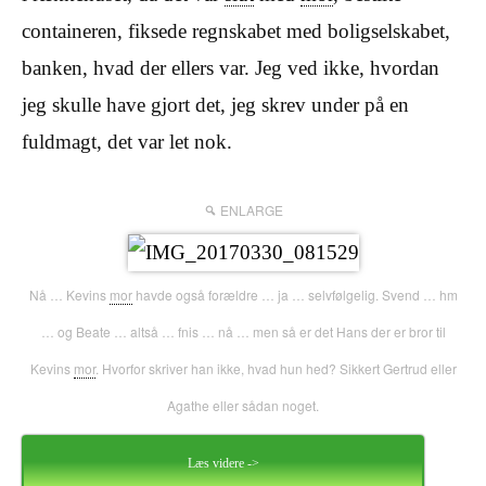
containeren, fiksede regnskabet med boligselskabet,
banken, hvad der ellers var. Jeg ved ikke, hvordan
jeg skulle have gjort det, jeg skrev under på en
fuldmagt, det var let nok.
ENLARGE
Nå … Kevins
mor
havde også forældre … ja … selvfølgelig. Svend … hm
… og Beate … altså … fnis … nå … men så er det Hans der er bror til
Kevins
mor
. Hvorfor skriver han ikke, hvad hun hed? Sikkert Gertrud eller
Agathe eller sådan noget.
Læs videre ->