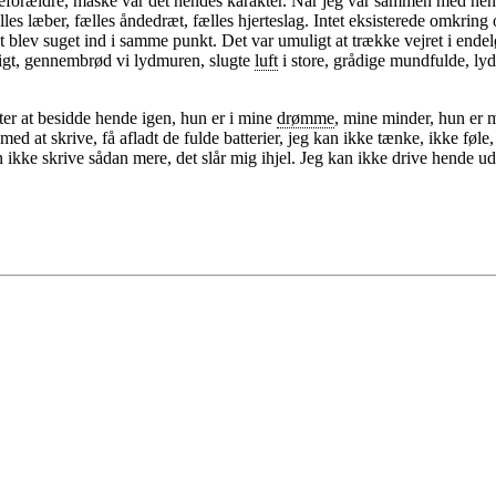
ieforældre, måske var det hendes karakter. Når jeg var sammen med he
les læber, fælles åndedræt, fælles hjerteslag. Intet eksisterede omkring
 blev suget ind i samme punkt. Det var umuligt at trække vejret i ende
vigt, gennembrød vi lydmuren, slugte
luft
i store, grådige mundfulde, lyd
fter at besidde hende igen, hun er i mine
drømme
, mine minder, hun er
ed at skrive, få afladt de fulde batterier, jeg kan ikke tænke, ikke føle,
kan ikke skrive sådan mere, det slår mig ihjel. Jeg kan ikke drive hend