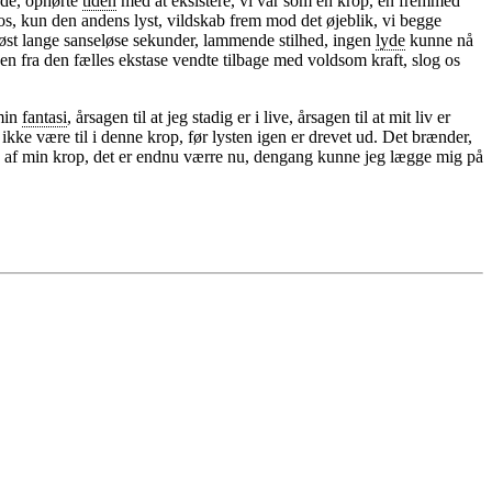
nde, ophørte
tiden
med at eksistere, vi var som én krop, en fremmed
 os, kun den andens lyst, vildskab frem mod det øjeblik, vi begge
løst lange sanseløse sekunder, lammende stilhed, ingen
lyde
kunne nå
en fra den fælles ekstase vendte tilbage med voldsom kraft, slog os
 min
fantasi
, årsagen til at jeg stadig er i live, årsagen til at mit liv er
 ikke være til i denne krop, før lysten igen er drevet ud. Det brænder,
e ud af min krop, det er endnu værre nu, dengang kunne jeg lægge mig på