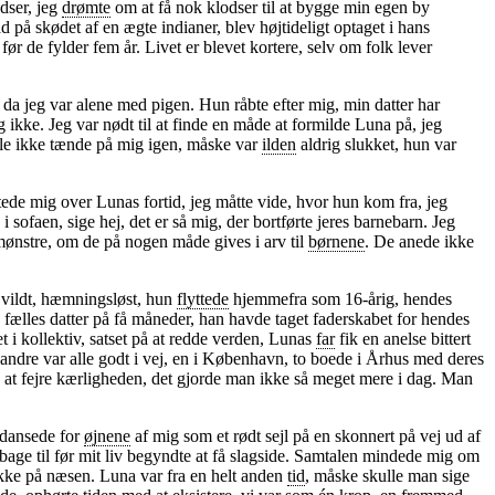
odser, jeg
drømte
om at få nok klodser til at bygge min egen by
d på skødet af en ægte indianer, blev højtideligt optaget i hans
, før de fylder fem år. Livet er blevet kortere, selv om folk lever
, da jeg var alene med pigen. Hun råbte efter mig, min datter har
 ikke. Jeg var nødt til at finde en måde at formilde Luna på, jeg
ille ikke tænde på mig igen, måske var
ilden
aldrig slukket, hun var
tede mig over Lunas fortid, jeg måtte vide, hvor hun kom fra, jeg
sofaen, sige hej, det er så mig, der bortførte jeres barnebarn. Jeg
ønstre, om de på nogen måde gives i arv til
børnene
. De anede ikke
 vildt, hæmningsløst, hun
flyttede
hjemmefra som 16-årig, hendes
fælles datter på få måneder, han havde taget faderskabet for hendes
t i kollektiv, satset på at redde verden, Lunas
far
fik en anelse bittert
De andre var alle godt i vej, en i København, to boede i Århus med deres
de at fejre kærligheden, det gjorde man ikke så meget mere i dag. Man
 dansede for
øjnene
af mig som et rødt sejl på en skonnert på vej ud af
lbage til før mit liv begyndte at få slagside. Samtalen mindede mig om
ke på næsen. Luna var fra en helt anden
tid
, måske skulle man sige