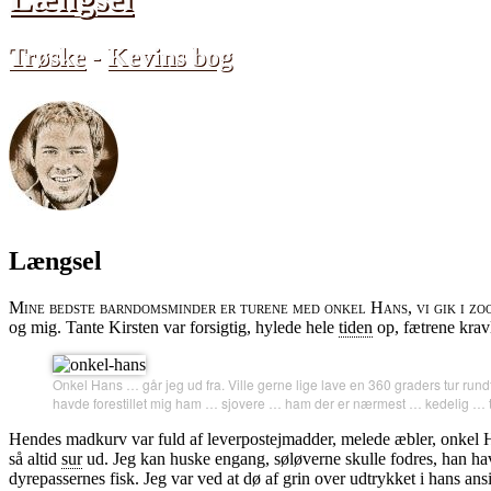
Trøske
-
Kevins bog
Længsel
Mine bedste barndomsminder er turene med onkel Hans, vi gik i zoo
og mig. Tante Kirsten var forsigtig, hylede hele
tiden
op, fætrene kravl
Onkel Hans … går jeg ud fra. Ville gerne lige lave en 360 graders tur ru
havde forestillet mig ham … sjovere … ham der er nærmest … kedelig … t
Hendes madkurv var fuld af leverpostejmadder, melede æbler, onkel Ha
så altid
sur
ud. Jeg kan huske engang, søløverne skulle fodres, han hav
dyrepassernes fisk. Jeg var ved at dø af grin over udtrykket i hans ansi