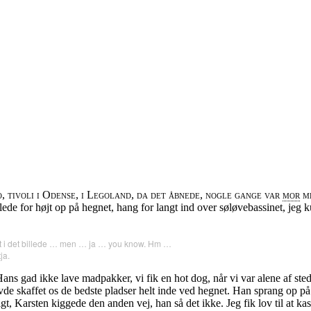
, tivoli i Odense, i Legoland, da det åbnede, nogle gange var
mor
me
ede for højt op på hegnet, hang for langt ind over søløvebassinet, jeg k
ndt i det billede … men … ja … you know. Hm …
ja.
ns gad ikke lave madpakker, vi fik en hot dog, når vi var alene af ste
de skaffet os de bedste pladser helt inde ved hegnet. Han sprang op på 
gt, Karsten kiggede den anden vej, han så det ikke. Jeg fik lov til at ka