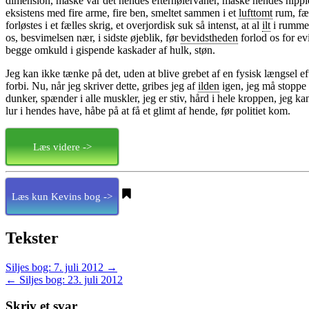
dimension, måske var det hendes efternølervaner, måske hendes hipp
eksistens med fire arme, fire ben, smeltet sammen i et
lufttomt
rum, fæl
forløstes i et fælles skrig, et overjordisk suk så intenst, at al
ilt
i rummet
os, besvimelsen nær, i sidste øjeblik, før
bevidstheden
forlod os for e
begge omkuld i gispende kaskader af hulk, støn.
Jeg kan ikke tænke på det, uden at blive grebet af en fysisk længsel e
forbi. Nu, når jeg skriver dette, gribes jeg af
ilden
igen, jeg må stoppe m
dunker, spænder i alle muskler, jeg er stiv, hård i hele kroppen, jeg 
lur i hendes have, håbe på at få et glimt af hende, før politiet kom.
Læs videre ->
Læs kun Kevins bog ->
Tekster
Siljes bog: 7. juli 2012
→
←
Siljes bog: 23. juli 2012
Skriv et svar