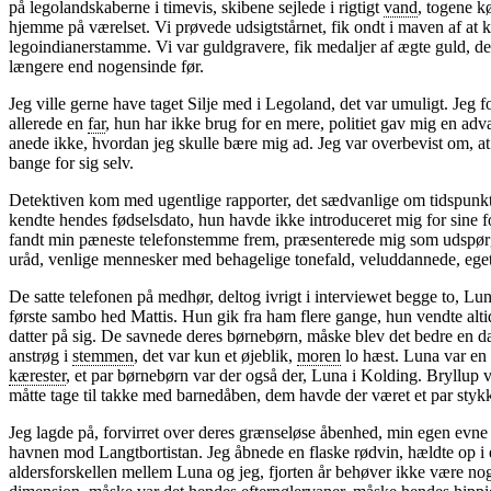
på legolandskaberne i timevis, skibene sejlede i rigtigt
vand
, togene k
hjemme på værelset. Vi prøvede udsigtstårnet, fik ondt i maven af at ki
legoindianerstamme. Vi var guldgravere, fik medaljer af ægte guld, der
længere end nogensinde før.
Jeg ville gerne have taget Silje med i Legoland, det var umuligt. Jeg 
allerede en
far
, hun har ikke brug for en mere, politiet gav mig en adva
anede ikke, hvordan jeg skulle bære mig ad. Jeg var overbevist om, at
bange for sig selv.
Detektiven kom med ugentlige rapporter, det sædvanlige om tidspunkter,
kendte hendes fødselsdato, hun havde ikke introduceret mig for sine for
fandt min pæneste telefonstemme frem, præsenterede mig som udspørge
uråd, venlige mennesker med behagelige tonefald, veluddannede, eget g
De satte telefonen på medhør, deltog ivrigt i interviewet begge to, 
første sambo hed Mattis. Hun gik fra ham flere gange, hun vendte alti
datter på sig. De savnede deres børnebørn, måske blev det bedre en dag,
anstrøg i
stemmen
, det var kun et øjeblik,
moren
lo hæst. Luna var en r
kærester
, et par børnebørn var der også der, Luna i Kolding. Bryllup v
måtte tage til takke med barnedåben, dem havde der været et par stykke
Jeg lagde på, forvirret over deres grænseløse åbenhed, min egen evne
havnen mod Langtbortistan. Jeg åbnede en flaske rødvin, hældte op i
aldersforskellen mellem Luna og jeg, fjorten år behøver ikke være n