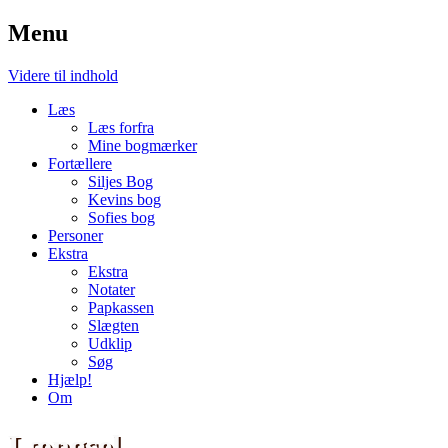
Menu
Videre til indhold
Læs
Læs forfra
Mine bogmærker
Fortællere
Siljes Bog
Kevins bog
Sofies bog
Personer
Ekstra
Ekstra
Notater
Papkassen
Slægten
Udklip
Søg
Hjælp!
Om
Længsel