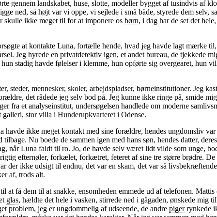
ørte gennem landskabet, huse, slotte, modeller bygget af tusindvis af kl
gge ned, så højt var vi oppe, vi sejlede i små både, styrede dem selv, sa
 skulle ikke meget til for at imponere os
børn
, i dag har de set det hele
forsøgte at kontakte Luna, fortælle hende, hvad jeg havde lagt mærke til
rsel. Jeg hyrede en privatdetektiv igen, et andet bureau, de tjekkede mig
 hun stadig havde følelser i klemme, hun opførte sig overgearet, hun v
 steder, mennesker, skoler, arbejdspladser, børneinstitutioner. Jeg kas
ældre, det rådede jeg selv bod på. Jeg kunne ikke ringe på, smide mig i 
r fra et analyseinstitut, undersøgelsen handlede om moderne samlivsm
alleri, stor villa i Hunderupkvarteret i Odense.
Luna havde ikke meget kontakt med sine forældre, hendes ungdomsliv var
d tilbage. Nu boede de sammen igen med hans søn, hendes datter, deres 
 når Luna faldt til ro. Jo, de havde selv været lidt vilde som unge, boe
igtig efternøler, forkælet, forkætret, feteret af sine tre større brødre. 
ar der ikke udsigt til endnu, det var en skam, det var så livsbekræften
r af, trods alt.
 til at få dem til at snakke, ensomheden emmede ud af telefonen. Mattis
 et
glas
, hældte det hele i vasken, stirrede ned i gågaden, ønskede mig ti
oget problem, jeg er ungdommelig af udseende, de andre
piger
rynkede ik