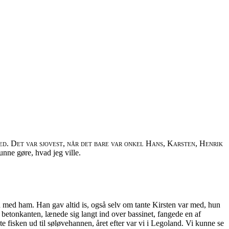
d. Det var sjovest, når det bare var onkel Hans, Karsten, Henrik
unne gøre, hvad jeg ville.
d med ham. Han gav altid is, også selv om tante Kirsten var med, hun
betonkanten, lænede sig langt ind over bassinet, fangede en af
ste fisken ud til søløvehannen, året efter var vi i Legoland. Vi kunne se