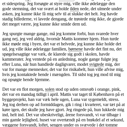
et sidespring. Jeg forsøgte at styre mig, ville ikke ødelægge den
gode stemning, det var svært at holde
ilden
nede, det ulmede under
asken, jeg kunne ikke få mig selv til at slukke det helt. Jeg havde
stadig billederne, vi lavede dengang, de trøstede mig ikke, de gjorde
det meget værre, jeg kunne ikke smide dem ud.
Jeg spurgte mange gange, må jeg komme forbi, hun svarede hver
gang nej, jeg ved aldrig, hvornår Mattis kommer hjem. Hun turde
ikke møde mig i byen, det var et helvede, jeg kunne ikke holde det
ud, jeg ville ikke ødelægge familien,
børnene
havde det fint nu, det
spøgelsesagtige var væk, de klarede sig godt i skolen, havde
kammerater. Jeg ventede på en anledning, nogle gange fulgte jeg
efter Luna, når hun handlede dagligvarer, modet
svigtede
mig, der
var for mange mennesker, det var for risikabelt, hun ville afvise mig,
hvis jeg kontaktede hende i mængden. Til sidst tog jeg mod til mig
og opsøgte hende hjemme.
Det var en flot morgen,
solen
stod op uden omsvøb i orange, pink,
det var en mandag tidligt i april. Mattis var taget til København på et
byggeprojekt, han var væk hele ugen, Luna var sygemeldt, stress.
Jeg tog derhen op ad formiddagen, gik i ring i kvarteret, var tæt på at
køre igen, det skulle jeg have gjort. Jeg ringede på, hun lukkede mig
ind, helt ind. Det var ubeskriveligt, årene forsvandt, vi var tilbage i
min gamle lejlighed, huset var overtændt på en brøkdel af et sekund,
væggene forsvandt, loftet, sengen under os
svævede
i
det tomme