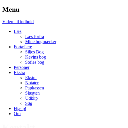
Menu
Videre til indhold
Læs
Læs forfra
Mine bogmærker
Fortællere
Siljes Bog
Kevins bog
Sofies bog
Personer
Ekstra
Ekstra
Notater
Papkassen
Slægten
Udklip
Søg
Hjælp!
Om
Kontakt