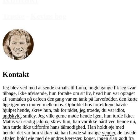
Trøske
-
Kevins bog
Kontakt
Jeg blev ved med at sende e-mails til Luna, nogle gange fik jeg svar
tilbage, ikke afvisende, hun fortalte om sit liv, hvad hun var optaget
af, samtalen på cafeen dengang var en tank på larvefødder, den kørte
lige igennem muren mellem os. Opholdet hos forældrene havde
hjulpet hende, skrev hun, tak for rådet, jeg troede, du var idiot,
undskyld
, smiley.
Jeg ville gerne møde hende igen, hun turde ikke,
Mattis var stadig
jaloux
, skrev hun, han var ikke hård ved hende nu,
hun turde ikke udfordre hans tålmodighed. Han holdt
øje
med
hende, det var hun sikker på, han havde så mange
venner
, de lavede
aftaler, holdt
øje
med de andres
kærester
, koner, ingen slap godt fra