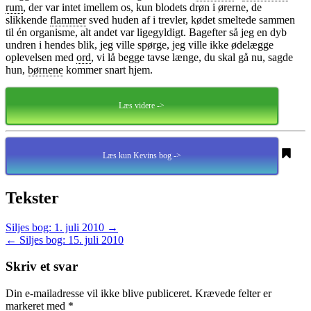
rum
, der var intet imellem os, kun blodets drøn i ørerne, de
slikkende
flammer
sved huden af i trevler, kødet smeltede sammen
til én organisme, alt andet var ligegyldigt. Bagefter så jeg en dyb
undren i hendes blik, jeg ville spørge, jeg ville ikke ødelægge
oplevelsen med
ord
, vi lå begge tavse længe, du skal gå nu, sagde
hun,
børnene
kommer snart hjem.
Læs videre ->
Læs kun Kevins bog ->
Tekster
Siljes bog: 1. juli 2010
→
←
Siljes bog: 15. juli 2010
Skriv et svar
Din e-mailadresse vil ikke blive publiceret.
Krævede felter er
markeret med
*