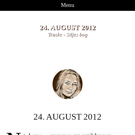
Menu
Videre til indhold
24. AUGUST 2012
Trøske
-
Siljes bog
24. AUGUST 2012