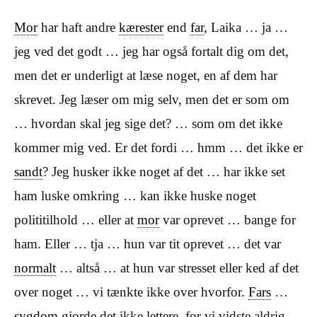
Mor
har haft andre
kærester
end
far
, Laika … ja …
jeg ved det godt … jeg har også fortalt dig om det,
men det er underligt at læse noget, en af dem har
skrevet. Jeg læser om mig selv, men det er som om
… hvordan skal jeg sige det? … som om det ikke
kommer mig ved. Er det fordi … hmm … det ikke er
sandt
? Jeg husker ikke noget af det … har ikke set
ham luske omkring … kan ikke huske noget
polititilhold … eller at
mor
var oprevet … bange for
ham. Eller … tja … hun var tit oprevet … det var
normalt
… altså … at hun var stresset eller ked af det
over noget … vi tænkte ikke over hvorfor.
Fars
…
sygdom
gjorde det ikke lettere, for vi vidste aldrig …