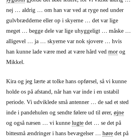
nej … aldrig … om han var ved at ryge ned under
gulvbrædderne eller op i skyerne … det var lige
meget … begge dele var lige uhyggeligt … måske …
alligevel … ja … skyerne var nok sjovere … hvis
han kunne lade være med at være hård ved
mor
og
Mikkel.
Kira og jeg lærte at tolke hans opførsel, så vi kunne
holde os på afstand, når han var inde i en ustabil
periode. Vi udviklede små antenner … de sad et sted
inde i pandehulen og sendte følere ud til ører,
øjne
og også næsen … vi kunne
lugte
det … se det på
bittesmå ændringer i hans bevægelser …
høre
det på