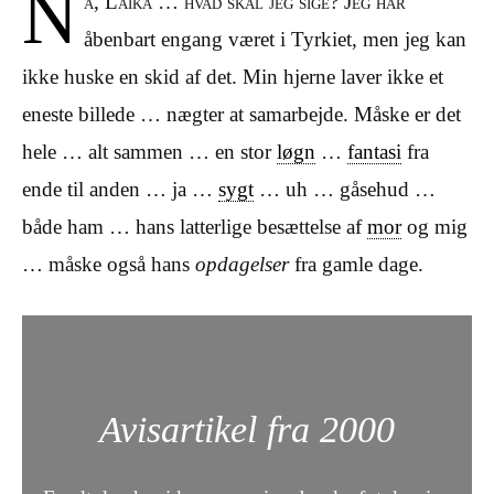
N
å, Laika … hvad skal jeg sige? Jeg har
åbenbart engang været i Tyrkiet, men jeg kan
ikke huske en skid af det. Min hjerne laver ikke et
eneste billede … nægter at samarbejde. Måske er det
hele … alt sammen … en stor
løgn
…
fantasi
fra
ende til anden … ja …
sygt
… uh … gåsehud …
både ham … hans latterlige besættelse af
mor
og mig
… måske også hans
opdagelser
fra gamle dage.
Avisartikel fra 2000