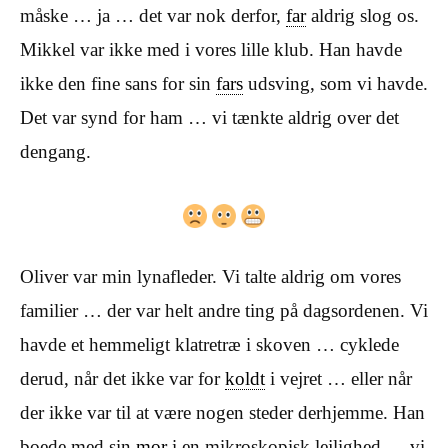
måske … ja … det var nok derfor,
far
aldrig slog os.
Mikkel var ikke med i vores lille klub. Han havde
ikke den fine sans for sin
fars
udsving, som vi havde.
Det var synd for ham … vi tænkte aldrig over det
dengang.
Oliver var min lynafleder. Vi talte aldrig om vores
familier … der var helt andre ting på dagsordenen. Vi
havde et hemmeligt klatretræ i skoven … cyklede
derud, når det ikke var for
koldt
i vejret … eller når
der ikke var til at være nogen steder derhjemme. Han
boede med sin
mor
i en mikroskopisk lejlighed … vi