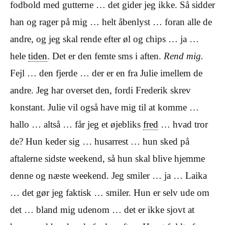
fodbold med gutterne … det gider jeg ikke. Så sidder
han og rager på mig … helt åbenlyst … foran alle de
andre, og jeg skal rende efter øl og chips … ja …
hele
tiden
. Det er den femte sms i aften.
Rend mig.
Fejl … den fjerde … der er en fra Julie imellem de
andre. Jeg har overset den, fordi Frederik skrev
konstant. Julie vil også have mig til at komme …
hallo … altså … får jeg et øjebliks
fred
… hvad tror
de? Hun keder sig … husarrest … hun sked på
aftalerne sidste weekend, så hun skal blive hjemme
denne og næste weekend. Jeg smiler … ja … Laika
… det gør jeg faktisk … smiler. Hun er selv ude om
det … bland mig udenom … det er ikke sjovt at