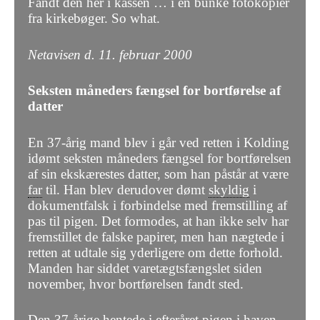
Fandt den her i kassen … i en bunke fotokopier
fra kirkebøger. So what.
Netavisen d. 11. februar 2000
Seksten måneders fængsel for bortførelse af
datter
En 37-årig mand blev i går ved retten i Kolding
idømt seksten måneders fængsel for bortførelsen
af sin ekskærestes datter, som han påstår at være
far
til. Han blev derudover dømt
skyldig
i
dokumentfalsk i forbindelse med fremstilling af
pas til pigen. Det formodes, at han ikke selv har
fremstillet de falske papirer, men han nægtede i
retten at udtale sig yderligere om dette forhold.
Manden har siddet varetægtsfængslet siden
november, hvor bortførelsen fandt sted.
Den 37-årige hentede i efteråret pigen i haven