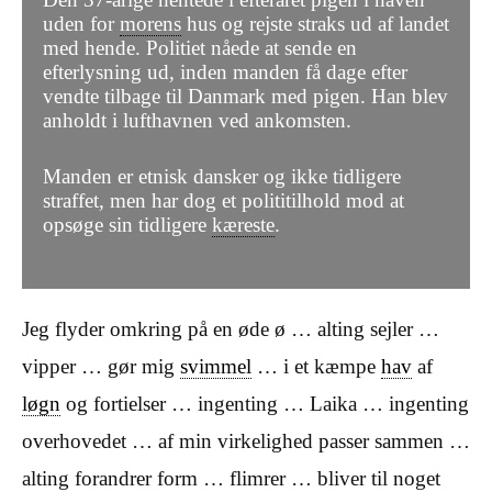
uden for
morens
hus og rejste straks ud af landet
med hende. Politiet nåede at sende en
efterlysning ud, inden manden få dage efter
vendte tilbage til Danmark med pigen. Han blev
anholdt i lufthavnen ved ankomsten.
Manden er etnisk dansker og ikke tidligere
straffet, men har dog et polititilhold mod at
opsøge sin tidligere
kæreste
.
Jeg flyder omkring på en øde ø … alting sejler …
vipper … gør mig
svimmel
… i et kæmpe
hav
af
løgn
og fortielser … ingenting … Laika … ingenting
overhovedet … af min virkelighed passer sammen …
alting forandrer form … flimrer … bliver til noget