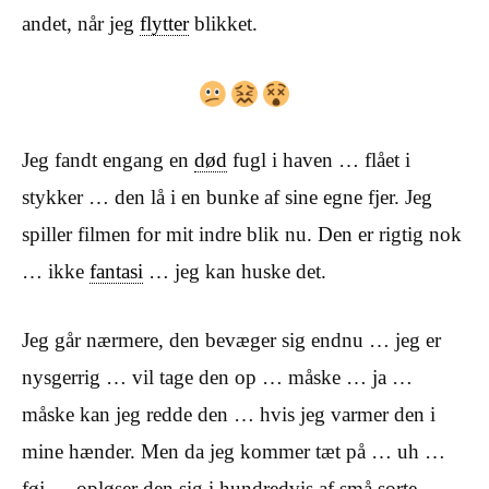
andet, når jeg
flytter
blikket.
Jeg fandt engang en
død
fugl i haven … flået i
stykker … den lå i en bunke af sine egne fjer. Jeg
spiller filmen for mit indre blik nu. Den er rigtig nok
… ikke
fantasi
… jeg kan huske det.
Jeg går nærmere, den bevæger sig endnu … jeg er
nysgerrig … vil tage den op … måske … ja …
måske kan jeg redde den … hvis jeg varmer den i
mine hænder. Men da jeg kommer tæt på … uh …
føj … opløser den sig i hundredvis af små sorte