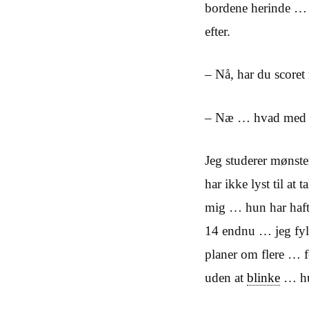
bordene herinde … 
efter.
– Nå, har du scoret 
– Næ … hvad med di
Jeg studerer mønster
har ikke lyst til at 
mig … hun har haft
14 endnu … jeg fylde
planer om flere … f
uden at
blinke
… h