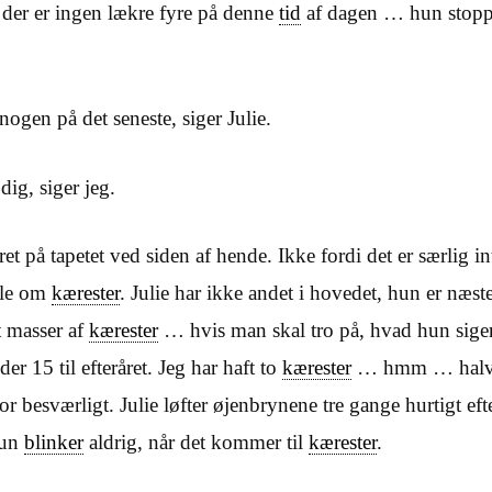
der er ingen lækre fyre på denne
tid
af dagen … hun stoppe
nogen på det seneste, siger Julie.
g, siger jeg.
et på tapetet ved siden af hende. Ikke fordi det er særlig i
tale om
kærester
. Julie har ikke andet i hovedet, hun er næst
 masser af
kærester
… hvis man skal tro på, hvad hun siger
r 15 til efteråret. Jeg har haft to
kærester
… hmm … halv
or besværligt. Julie løfter øjenbrynene tre gange hurtigt e
un
blinker
aldrig, når det kommer til
kærester
.