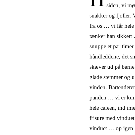
siden, vi m
snakker og fjoller. 
fra os … vi får hele
tænker han sikkert 
snuppe et par timer
håndleddene, det s
skæver ud på barne
glade stemmer og un
vinden. Bartenderen
panden … vi er kund
hele cafeen, ind ime
frisure med vinduet
vinduet … op igen …