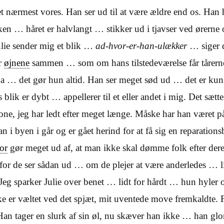
et nærmest vores. Han ser ud til at være ældre end os. Han 
n … håret er halvlangt … stikker ud i tjavser ved ørerne
Julie sender mig et blik …
ad-hvor-er-han-ulækker
… siger d
r
øjnene
sammen … som om hans tilstedeværelse får tårern
 … det gør hun altid. Han ser meget sød ud … det er kun 
 blik er dybt … appellerer til et eller andet i mig. Det sætte
ne, jeg har ledt efter meget længe. Måske har han været på
an i byen i går og er gået herind for at få sig en reparatio
or
gør meget ud af, at man ikke skal dømme folk efter de
for de ser sådan ud … om de plejer at være anderledes … li
 Jeg sparker Julie over benet … lidt for hårdt … hun hyler 
e er væltet ved det spjæt, mit uventede move fremkaldte. 
 Han tager en slurk af sin øl, nu skæver han ikke … han glo