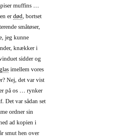
spiser muffins …
yen er
død
, bortset
iterende småtøser,
e, jeg kunne
nder, knækker i
vinduet sidder og
glas
imellem vores
? Nej, det var vist
r på os … rynker
f. Det var sådan set
dame ordner sin
 ned ad kopien i
år smut hen over