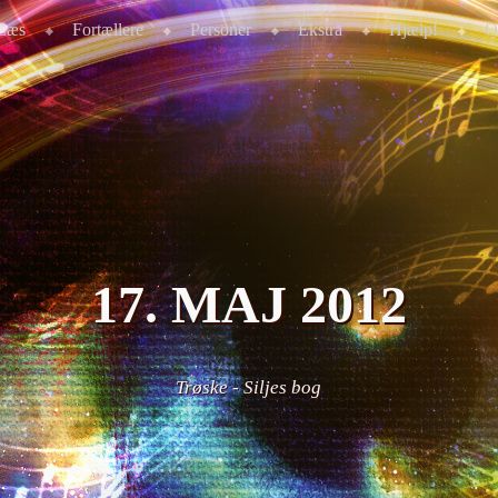
Læs
Fortællere
Personer
Ekstra
Hjælp!
O
17. MAJ 2012
Trøske
-
Siljes bog