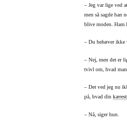
– Jeg var lige ved a
men så sagde han nej
blive moden. Ham k
– Du behøver ikke
– Nej, men det er l
tvivl om, hvad man 
– Det ved jeg nu ik
på, hvad din
kærest
– Nå, siger hun.