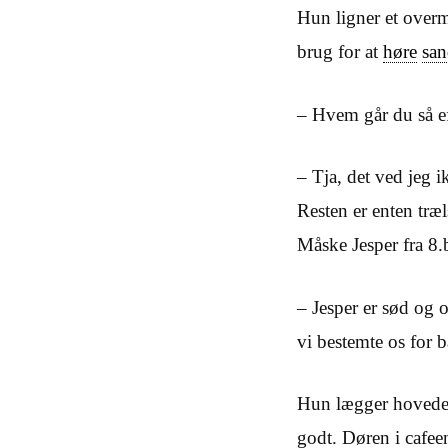
Hun ligner et over
brug for at
høre
sa
– Hvem går du så ef
– Tja, det ved jeg 
Resten er enten træl
Måske Jesper fra 8.
– Jesper er sød og 
vi bestemte os for 
Hun lægger hovede
godt. Døren i cafeen