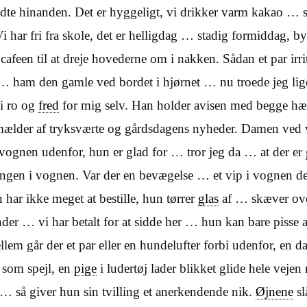
ødte hinanden. Det er hyggeligt, vi drikker varm kakao … 
Vi har fri fra skole, det er helligdag … stadig formiddag, b
 cafeen til at dreje hovederne om i nakken. Sådan et par irr
… ham den gamle ved bordet i hjørnet … nu troede jeg lig
 i ro og
fred
for mig selv.
Han holder avisen med begge hæ
mælder af tryksværte og gårdsdagens nyheder. Damen ved 
vognen udenfor, hun er glad for … tror jeg da … at der er
gen i vognen. Var der en bevægelse … et vip i vognen der
 har ikke meget at bestille, hun tørrer
glas
af … skæver ove
er … vi har betalt for at sidde her … hun kan bare pisse a
llem går der et par eller en hundelufter forbi udenfor, en 
 som spejl, en
pige
i ludertøj lader blikket glide hele vejen
 så giver hun sin tvilling et anerkendende nik.
Øjnene
sl