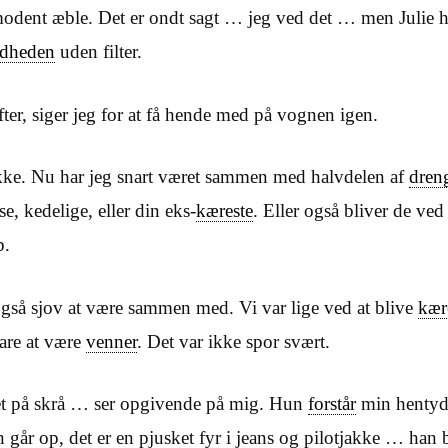
modent æble. Det er ondt sagt … jeg ved det … men Julie 
ndheden
uden filter.
ter, siger jeg for at få hende med på vognen igen.
ikke. Nu har jeg snart været sammen med halvdelen af
dren
se, kedelige, eller din eks-
kæreste
. Eller også bliver de ved
b.
også sjov at være sammen med. Vi var lige ved at blive
kær
bare at være
venner
. Det var ikke spor svært.
t på skrå … ser opgivende på mig. Hun
forstår
min hentyd
 går op, det er en pjusket fyr i jeans og pilotjakke … han b