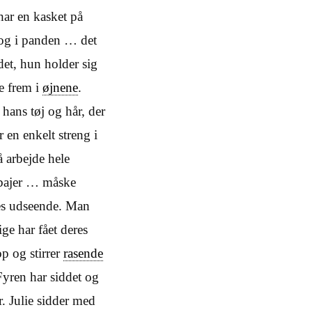
har en kasket på
 og i panden … det
et, hun holder sig
e frem i
øjnene
.
hans tøj og hår, der
r en enkelt streng i
 arbejde hele
nsbajer … måske
res udseende. Man
ge har fået deres
op og stirrer
rasende
Fyren har siddet og
r. Julie sidder med