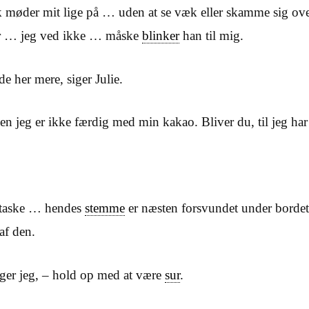
ik møder mit lige på … uden at se væk eller skamme sig over
r … jeg ved ikke … måske
blinker
han til mig.
de her mere, siger Julie.
men jeg er ikke færdig med min kakao. Bliver du, til jeg ha
 taske … hendes
stemme
er næsten forsvundet under bordet
 af den.
ger jeg, – hold op med at være
sur
.