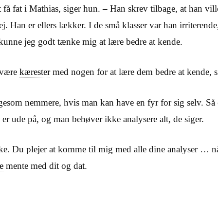
t få fat i Mathias, siger hun. – Han skrev tilbage, at han vil
. Han er ellers lækker. I de små klasser var han irriterend
unne jeg godt tænke mig at lære bedre at kende.
 være
kærester
med nogen for at lære dem bedre at kende, si
igesom nemmere, hvis man kan have en fyr for sig selv. Så
er ude på, og man behøver ikke analysere alt, de siger.
ke. Du plejer at komme til mig med alle dine analyser … nå
e
mente med dit og dat.