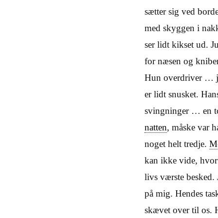
sætter sig ved bord
med skyggen i nakke
ser lidt kikset ud. 
for næsen og knibe
Hun overdriver … ja
er lidt snusket. Hans
svingninger … en to
natten
, måske var h
noget helt tredje.
M
kan ikke vide, hvor
livs værste besked.
på mig. Hendes task
skævet over til os.