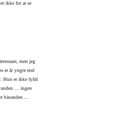
r ikke for at se
nteressant, men jeg
en et år yngre end
. Hun er ikke fyldt
anden … ingen
fter hinanden …