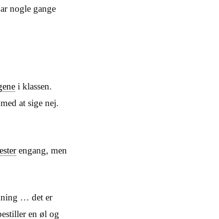
har nogle gange
gene
i klassen.
 med at sige nej.
ester
engang, men
ning … det er
estiller en øl og