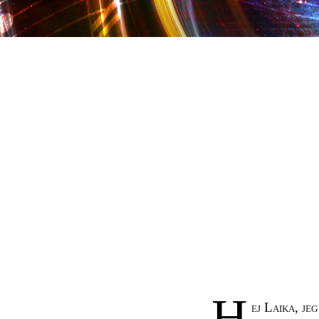
H
ej Laika, je