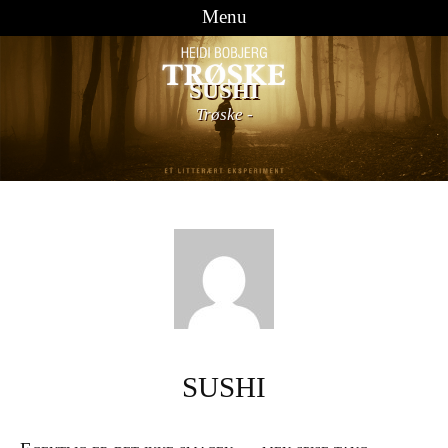
Menu
Videre til indhold
SUSHI
Trøske
-
SUSHI