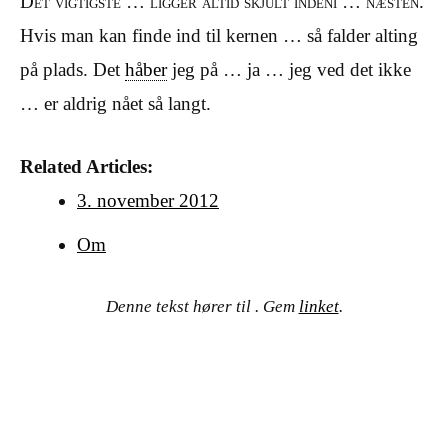
Det vigtigste … ligger altid skjult indeni … næsten.
Hvis man kan finde ind til kernen … så falder alting
på plads. Det
håber
jeg på … ja … jeg ved det ikke
… er aldrig nået så langt.
Related Articles:
3. november 2012
Om
Denne tekst hører til . Gem
linket
.