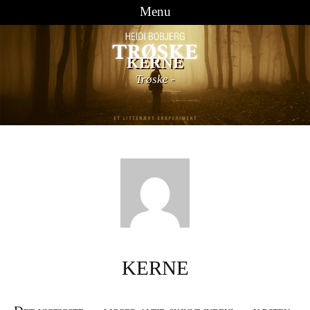
Menu
Videre til indhold
KERNE
Trøske
-
KERNE