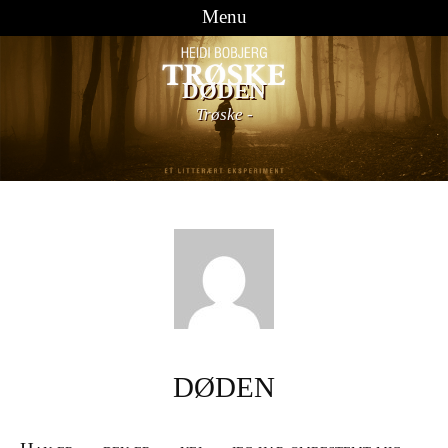
Menu
Videre til indhold
DØDEN
Trøske
-
DØDEN