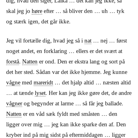
dig, hvad den siger, Laika … det kan jeg ikke, så
skal jeg jo
høre
efter … så bliver den … uh … tyk
og stærk igen, det går ikke.
Jeg vil fortælle dig, hvad jeg så i
nat
… nej … først
noget andet, en forklaring … ellers er det svært at
forstå
.
Natten
er ond. Den er ekstra lang og sort på
det her sted. Sådan var det ikke hjemme. Jeg kunne
vågne
med
mareridt
… det hjalp altid … næsten altid
… at tænde
lyset
. Her kan jeg ikke gøre det, de andre
vågner
og begynder at larme … så får jeg ballade.
Natten
er en våd sæk fyldt med småsten … den
ligger over mig … jeg kan ikke sparke den af. Den
kryber ind på mig sidst på eftermiddagen … ligger