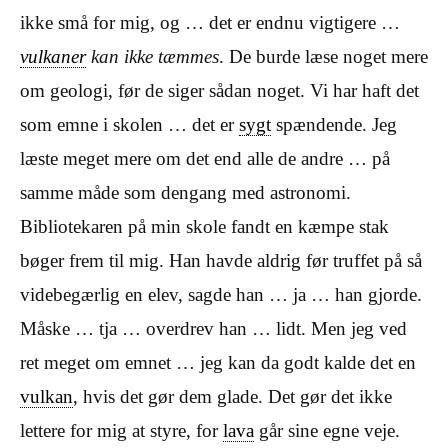
ikke små for mig, og … det er endnu vigtigere …
vulkaner
kan ikke tæmmes
. De burde læse noget mere
om geologi, før de siger sådan noget. Vi har haft det
som emne i skolen … det er
sygt
spændende. Jeg
læste meget mere om det end alle de andre … på
samme måde som dengang med astronomi.
Bibliotekaren på min skole fandt en kæmpe stak
bøger frem til mig. Han havde aldrig før truffet på så
videbegærlig en elev, sagde han … ja … han gjorde.
Måske … tja … overdrev han … lidt. Men jeg ved
ret meget om emnet … jeg kan da godt kalde det en
vulkan
, hvis det gør dem glade. Det gør det ikke
lettere for mig at styre, for
lava
går sine egne veje.