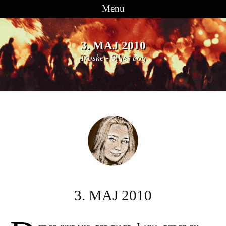
Menu
Videre til indhold
3. MAJ 2010
Trøske
-
Siljes bog
3. MAJ 2010