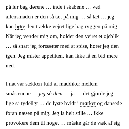
på lur bag dørene … inde i skabene … ved
aftensmaden er den så tæt på mig … så tæt … jeg
kan
høre
den trække vejret lige bag ryggen på mig.
Når jeg vender mig om, holder den vejret et øjeblik
… så snart jeg fortsætter med at spise,
hører
jeg den
igen. Jeg mister appetitten, kan ikke få en bid mere
ned.
I
nat
var sækken fuld af maddiker mellem
småstenene …
jeg så dem
… ja … det gjorde jeg …
lige så tydeligt … de lyste hvidt i
mørket
og dansede
foran næsen på mig. Jeg lå helt stille … ikke
provokere dem til noget … måske går de væk af sig