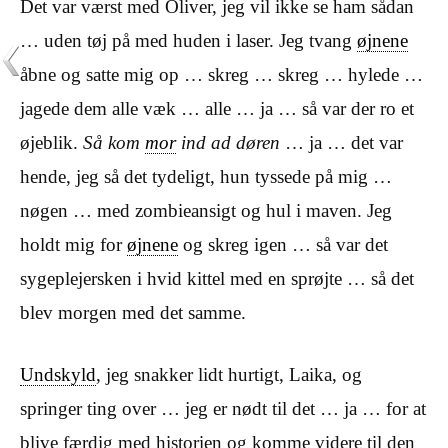
Det var værst med Oliver, jeg vil ikke se ham sådan
… uden tøj på med huden i laser. Jeg tvang
øjnene
åbne og satte mig op … skreg … skreg … hylede …
jagede dem alle væk … alle … ja … så var der ro et
øjeblik.
Så kom
mor
ind ad døren
… ja … det var
hende, jeg så det tydeligt, hun tyssede på mig …
nøgen … med zombieansigt og hul i maven. Jeg
holdt mig for
øjnene
og skreg igen … så var det
sygeplejersken i hvid kittel med en sprøjte … så det
blev morgen med det samme.
Undskyld
, jeg snakker lidt hurtigt, Laika, og
springer ting over … jeg er nødt til det … ja … for at
blive færdig med historien og komme videre til den