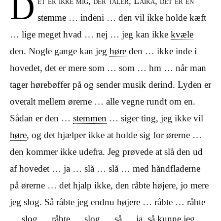
D
et er ikke mig, der taler, Laika, det er en
stemme
… indeni … den vil ikke holde kæft
… lige meget hvad … nej … jeg kan ikke
kvæle
den. Nogle gange kan jeg
høre
den … ikke inde i
hovedet, det er mere som … som … hm … når man
tager hørebøffer på og sender
musik
derind. Lyden er
overalt mellem ørerne … alle vegne rundt om en.
Sådan er den …
stemmen
… siger ting, jeg ikke vil
høre
, og det hjælper ikke at holde sig for ørerne …
den kommer ikke udefra. Jeg prøvede at slå den ud
af hovedet … ja … slå … slå … med håndfladerne
på ørerne … det hjalp ikke, den råbte højere, jo mere
jeg slog. Så råbte jeg endnu højere … råbte … råbte
… slog … råbte … slog … så … ja, så kunne jeg