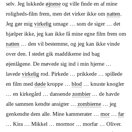
selv. Jeg lukkede
øjnene
og ville finde en af mine
roligheds-film frem, men det virker ikke om
natten
.
Jeg gør mig
virkelig
umage … som de siger … det
hjælper ikke, jeg kan ikke få mine egne film frem om
natten
… den vil bestemme, og jeg kan ikke vinde
over den. I stedet gik maddikerne ind bag
øjenlågene. De møvede sig ind i min hjerne …
lavede
virkelig
rod. Pirkede … prikkede … spillede
en film med
døde
kroppe …
blod
… knuste knogler
… en kirkegård … dansende
zombier
… de havde
alle sammen kendte ansigter …
zombierne
… jeg
genkendte dem alle. Mine kammerater …
mor
…
far
… Kira … Mikkel … mormor … morfar … Oliver.