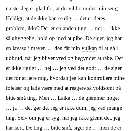
næste. Jeg er glad for, at du vil bo under min seng.
Heldigt, at de ikke kan se dig … det er deres
problem, ikke? Der er en anden ting … nej … ikke
så uhyggelig, hold op med at pibe. De siger, jeg har
en lavasø i maven … den får min
vulkan
til at gå i
udbrud, når jeg bliver
vred
og begynder at råbe. Det
er ikke rigtigt … nej … jeg ved det godt … de siger
det for at lære mig, hvordan jeg kan
kontrollere
mine
følelser og lade være med at reagere så voldsomt på
bitte små ting. Men … Laika … de glemmer noget
… ja … det gør de. Jeg er ikke dum, jeg ved mange
ting. Selv om jeg er
syg
, har jeg ikke glemt det, jeg
har lært. De ting … bitte små, siger de … men de er