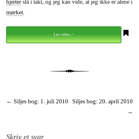
hjerter
slå i takt, og jeg kan vide, at jeg ikke er alene i
mørket
.
Læs videre ->
Tekster
←
Siljes bog: 1. juli 2010
Siljes bog: 20. april 2010
→
Skriv et svar