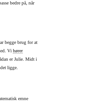
passe bedre på, når
ar begge brug for at
med. Vi
hører
dan er Julie. Midt i
det ligge.
matematisk emne