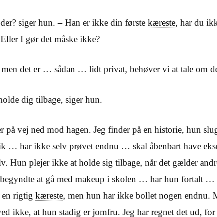
der? siger hun. – Han er ikke din første
kæreste
, har du ik
ller I gør det måske ikke?
– men det er … sådan … lidt privat, behøver vi at tale om d
holde dig tilbage, siger hun.
på vej ned mod hagen. Jeg finder på en historie, hun slu
tik … har ikke selv prøvet endnu … skal åbenbart have eks
elv. Hun plejer ikke at holde sig tilbage, når det gælder an
er begyndte at gå med makeup i skolen … har hun fortalt …
 en rigtig
kæreste
, men hun har ikke bollet nogen endnu. 
ed ikke, at hun stadig er jomfru. Jeg har regnet det ud, for 