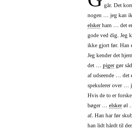
går. Det kom
nogen … jeg kan ik
elsker
ham … det er
gode ved dig. Jeg k
ikke gjort før. Han
Jeg kender det hjem
det …
piger
gør såd
af udseende … det e
spekulerer over … 
Hvis de to er forske
bøger …
elsker
øl …
af. Han har før sku
han lidt hårdt til de