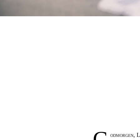
G
odmorgen, L