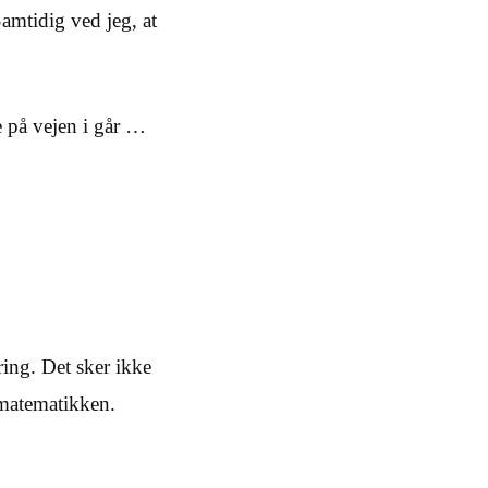
Samtidig ved jeg, at
de på vejen i går …
ring. Det sker ikke
 matematikken.