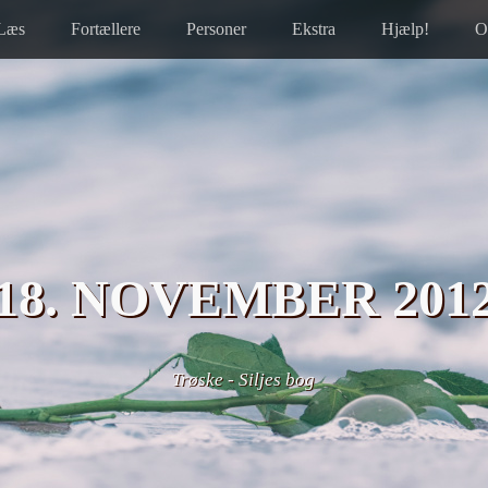
Læs
Fortællere
Personer
Ekstra
Hjælp!
O
18. NOVEMBER 201
Trøske
-
Siljes bog