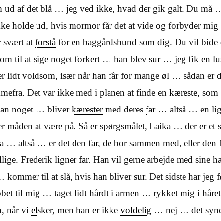
 ud af det blå … jeg ved ikke, hvad der gik galt. Du må … 
ke holde ud, hvis mormor får det at vide og forbyder mig
 svært at
forstå
for en baggårdshund som dig.
Du vil bide 
om til at sige noget forkert … han blev
sur
… jeg fik en lu
 er lidt voldsom, især når han får for mange øl … sådan er
mefra. Det var ikke med i planen at finde en
kæreste
, som 
an noget … bliver
kærester
med deres
far
… altså … en li
r måden at være på. Så er spørgsmålet, Laika … der er et 
ja … altså … er det den
far
, de bor sammen med, eller den
llige. Frederik ligner
far
. Han vil gerne arbejde med sine
 kommer til at slå, hvis han bliver
sur
. Det sidste har jeg 
bbet til mig … taget lidt hårdt i armen … rykket mig i hår
n, når vi
elsker
, men han er ikke
voldelig
… nej … det syne