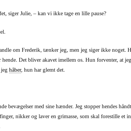
et, siger Julie, – kan vi ikke tage en lille pause?
el.
handle om Frederik, tænker jeg, men jeg siger ikke noget. Hu
r hende. Det bliver akavet imellem os. Hun forventer, at je
 jeg
håber
, hun har glemt det.
ende bevægelser med sine hænder. Jeg stopper hendes håndt
inger, nikker og laver en grimasse, som skal forestille et in
.