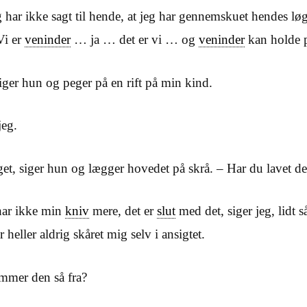
 har ikke sagt til hende, at jeg har gennemskuet hendes løg
 Vi er
veninder
… ja … det er vi … og
veninder
kan holde 
siger hun og peger på en rift på min kind.
jeg.
t, siger hun og lægger hovedet på skrå. – Har du lavet de
har ikke min
kniv
mere, det er
slut
med det, siger jeg, lidt 
 heller aldrig skåret mig selv i ansigtet.
mmer den så fra?