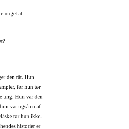
ke noget at
et?
ger den råt. Hun
empler, før hun tør
dre ting. Hun var den
 hun var også en af
Måske tør hun ikke.
hendes historier er