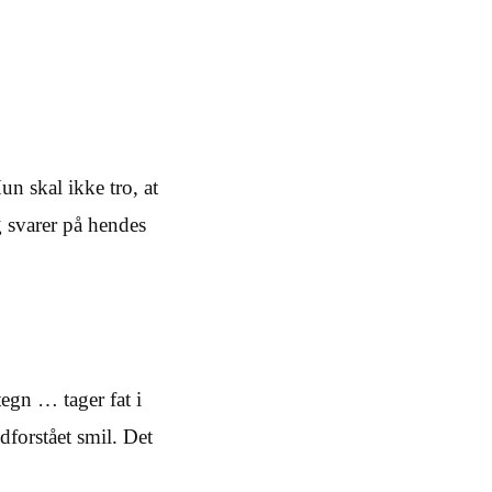
n skal ikke tro, at
g svarer på hendes
egn … tager fat i
dforstået smil. Det