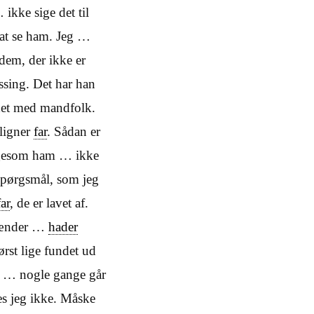
ikke sige det til
 at se ham. Jeg …
dem, der ikke er
ssing. Det har han
 det med mandfolk.
ligner
far
. Sådan er
gesom ham … ikke
spørgsmål, som jeg
far
, de er lavet af.
 hænder …
hader
først lige fundet ud
et … nogle gange går
s jeg ikke. Måske