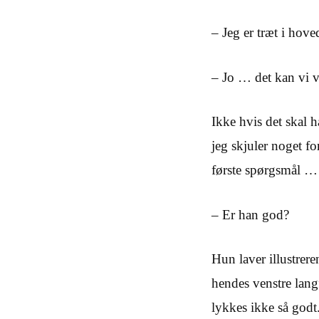
– Jeg er træt i hoved
– Jo … det kan vi v
Ikke hvis det skal 
jeg skjuler noget fo
første spørgsmål …
– Er han god?
Hun laver illustrer
hendes venstre langf
lykkes ikke så godt