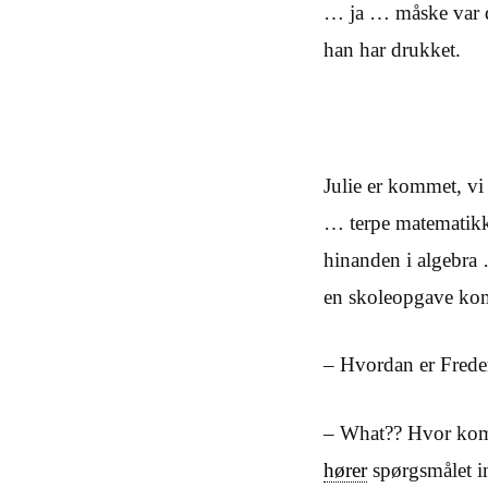
… ja … måske var det
han har drukket.
Julie er kommet, vi
… terpe matematikke
hinanden i algebra 
en skoleopgave kom
– Hvordan er Freder
– What?? Hvor kom d
hører
spørgsmålet i